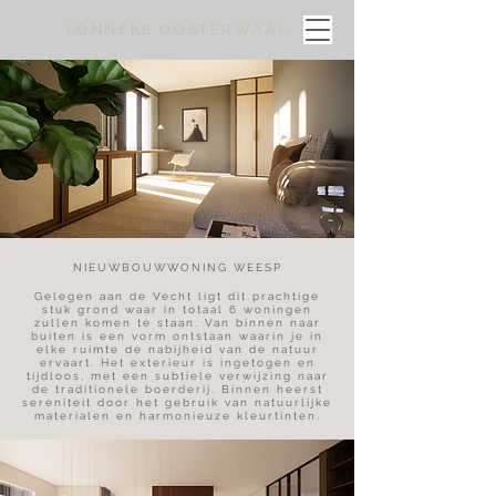
LONNEKE OOSTERWAAL
NIEUWBOUWWONING WEESP
Gelegen aan de Vecht ligt dit prachtige
stuk grond waar in totaal 6 woningen
zullen komen te staan. Van binnen naar
buiten is een vorm ontstaan waarin je in
elke ruimte de nabijheid van de natuur
ervaart. Het exterieur is ingetogen en
tijdloos, met een subtiele verwijzing naar
de traditionele boerderij. Binnen heerst
sereniteit door het gebruik van natuurlijke
materialen en harmonieuze kleurtinten.